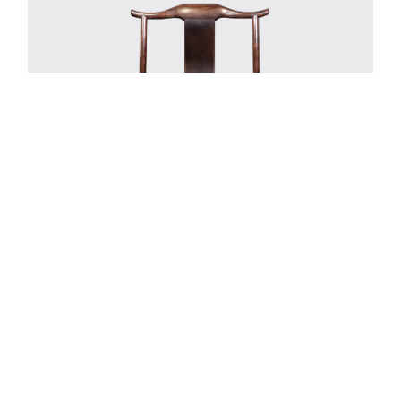
四出头官帽椅