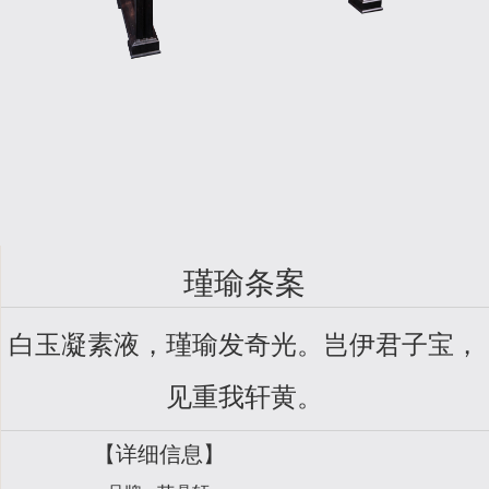
瑾瑜条案
白玉凝素液，瑾瑜发奇光。岂伊君子宝，
见重我轩黄。
【详细信息】