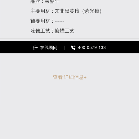
品牌
荣鼎轩
主要用材
东非黑黄檀（紫光檀）
辅要用材
------
涂饰工艺
擦蜡工艺
在线顾问
|
400-0579-133
查看 详细信息
+