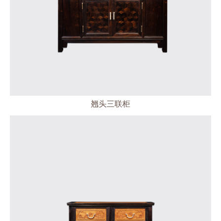
翘头三联柜