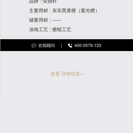
品牌
荣鼎轩
主要用材
东非黑黄檀（紫光檀）
辅要用材
------
涂饰工艺
擦蜡工艺
在线顾问
|
400-0579-133
查看 详细信息
+