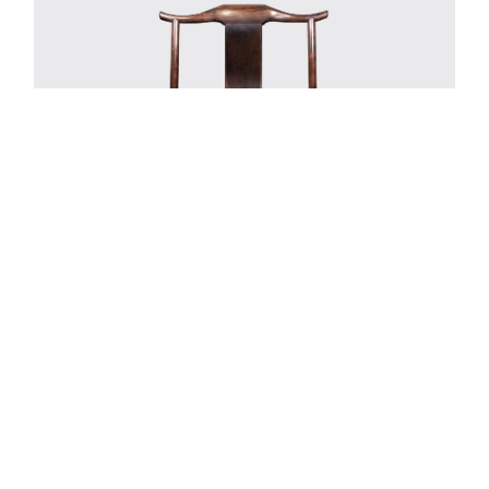
四出头官帽椅