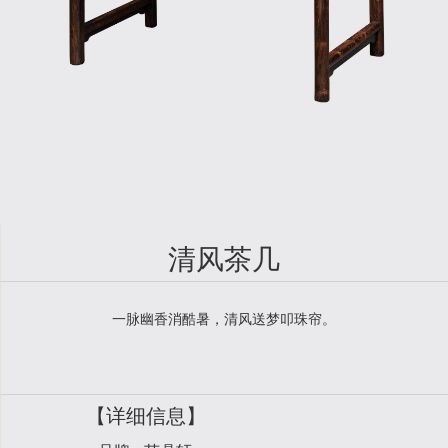
清风茶几
一脉幽香消酷暑，清风送梦叩珠帘。
【详细信息】